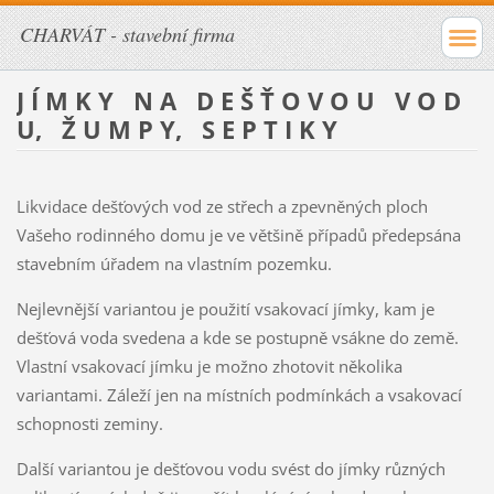
CHARVÁT - stavební firma
J Í M K Y N A D E Š Ť O V O U V O D
U, Ž U M P Y, S E P T I K Y
Likvidace dešťových vod ze střech a zpevněných ploch
Vašeho rodinného domu je ve většině případů předepsána
stavebním úřadem na vlastním pozemku.
Nejlevnější variantou je použití vsakovací jímky, kam je
dešťová voda svedena a kde se postupně vsákne do země.
Vlastní vsakovací jímku je možno zhotovit několika
variantami. Záleží jen na místních podmínkách a vsakovací
schopnosti zeminy.
Další variantou je dešťovou vodu svést do jímky různých