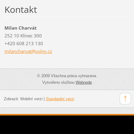
Kontakt
Milan Charvát
252 10 Klínec 300
+420 608 213 130
milancha
rvat@vol
ny.cz
© 2009 Všechna práva vyhrazena.
Vytvořeno službou
Webnode
Zobrazit:
Mobilní verzi
|
Standardní verzi